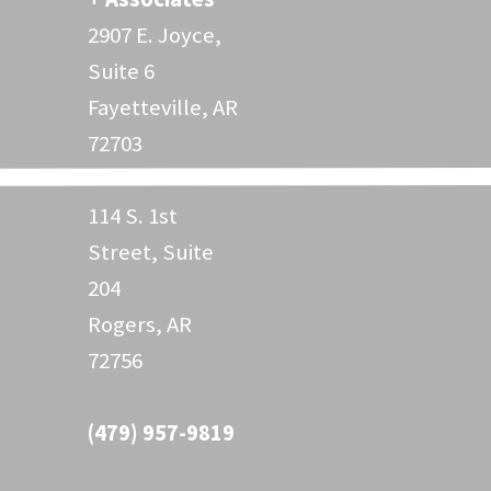
2907 E. Joyce,
Suite 6
Fayetteville, AR
72703
114 S. 1st
Street, Suite
204
Rogers, AR
72756
(479) 957-9819