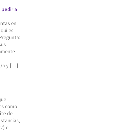
 pedir a
ntas en
Aquí es
Pregunta:
sus
lamente
n
/a y […]
que
 es como
ite de
stancias,
2) el