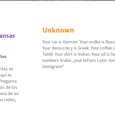
Unknown
kansas
Your car is German. Your vodka is Russia
Your democracy is Greek. Your coffee is
Tamil. Your shirt is Indian. Your oil is
 los
numbers Arabic, your letters Latin. An
immigrant?
ntas en
Aquí es
Pregunta:
os de los
una de las
as redes,