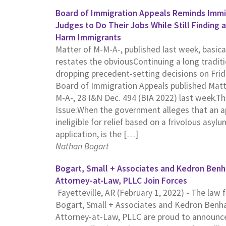
Board of Immigration Appeals Reminds Immi
Judges to Do Their Jobs While Still Finding 
Harm Immigrants
Matter of M-M-A-, published last week, basica
restates the obviousContinuing a long traditi
dropping precedent-setting decisions on Frid
Board of Immigration Appeals published Matt
M-A-, 28 I&N Dec. 494 (BIA 2022) last week.T
Issue:When the government alleges that an ap
ineligible for relief based on a frivolous asylu
application, is the […]
Nathan Bogart
Bogart, Small + Associates and Kedron Ben
Attorney-at-Law, PLLC Join Forces
Fayetteville, AR (February 1, 2022) - The law 
Bogart, Small + Associates and Kedron Benh
Attorney-at-Law, PLLC are proud to announc