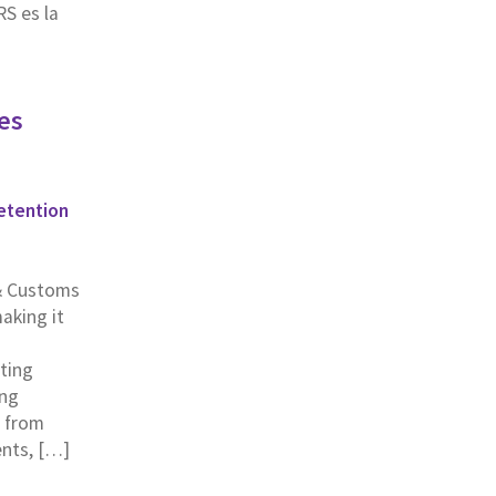
RS es la
es
etention
& Customs
aking it
nting
ing
s from
ents, […]