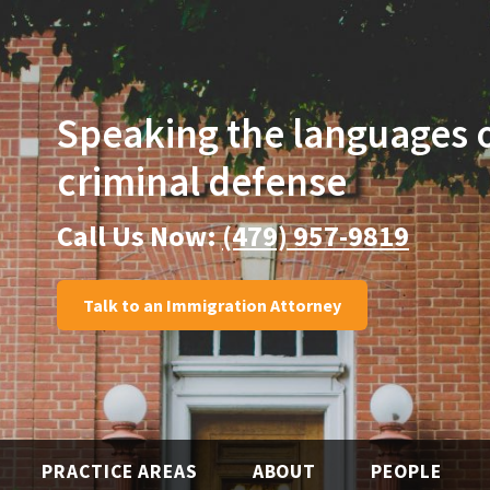
Speaking the languages
criminal defense
Call Us Now:
(479) 957-9819
Talk to an Immigration Attorney
PRACTICE AREAS
ABOUT
PEOPLE