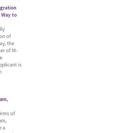
gration
a Way to
lly
on of
ay, the
er of M-
he
plicant is
m
ham,
firms of
am,
e a