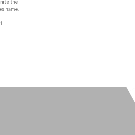
unite the
tes name.
d