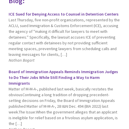
Blog:
ICE Sued for Denying Access to Counsel in Detention Centers
Last Thursday, five non-profit organizations, represented by the
ACLU, sued Immigration & Customs Enforcement (ICE), accusing
the agency of "making it difficult for lawyers to meet with
detainees." Specifically, the lawsuit accuses ICE of preventing
regular contact with detainees by not providing sufficient
meeting spaces, preventing lawyers from scheduling calls and
leaving messages for clients, […]
Nathan Bogart
Board of Immigration Appeals Reminds Immigration Judges
to Do Their Jobs While Still Finding a Way to Harm
Immigrants
Matter of M-M-A-, published last week, basically restates the
obviousContinuing a long tradition of dropping precedent-
setting decisions on Friday, the Board of Immigration Appeals
published Matter of M-M-A-, 28 I&N Dec. 494 (BIA 2022) last
week.The Issue:When the government alleges that an applicant
is ineligible for relief based on a frivolous asylum application, is
the […]