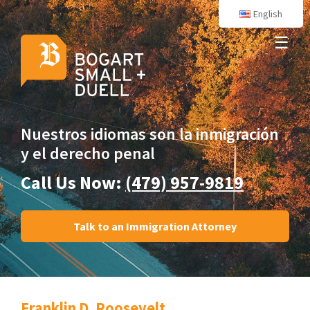
English
☰
Nuestros idiomas son
la inmigración
y el derecho penal
Call Us Now:
(479) 957-9819
Talk to an Immigration Attorney
Franklin D. Roosevelt