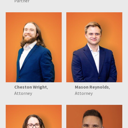
Partner
Cheston Wright
,
Mason Reynolds
,
Attorney
Attorney