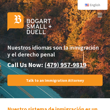
English
☰
Nuestros idiomas son
la inmigración
y el derecho penal
Call Us Now:
(479) 957-9819
Talk to an Immigration Attorney
Nuestro sistema de inmigración es un