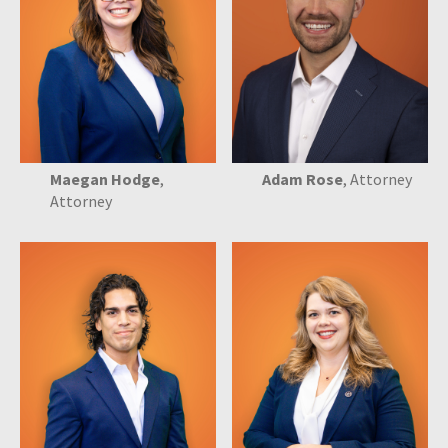
Maegan Hodge
,
Adam Rose
, Attorney
Attorney