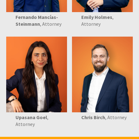
Fernando Mancías-
Emily Holmes
,
Steinmann
, Attorney
Attorney
Upasana Goel
,
Chris Birch
, Attorney
Attorney