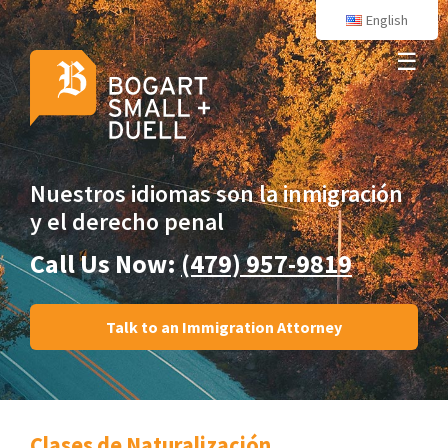
English
☰
Nuestros idiomas son
la inmigración
y el derecho penal
Call Us Now:
(479) 957-9819
Talk to an Immigration Attorney
Clases de Naturalización