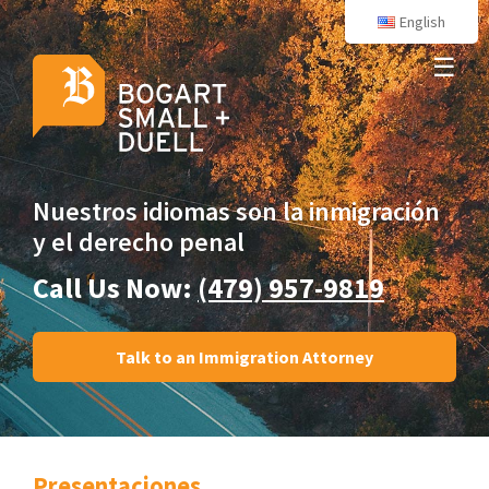
English
☰
Nuestros idiomas son
la inmigración
y el derecho penal
Call Us Now:
(479) 957-9819
Talk to an Immigration Attorney
Presentaciones