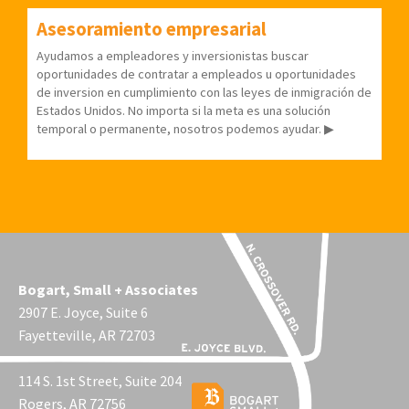
Asesoramiento empresarial
Ayudamos a empleadores y inversionistas buscar
oportunidades de contratar a empleados u oportunidades
de inversion en cumplimiento con las leyes de inmigración de
Estados Unidos. No importa si la meta es una solución
temporal o permanente, nosotros podemos ayudar. ▶
Bogart, Small + Associates
2907 E. Joyce, Suite 6
Fayetteville, AR 72703
114 S. 1st Street, Suite 204
Rogers, AR 72756