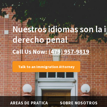
Nuestros idiomas son
la 
derecho penal
Call Us Now:
(479) 957-9819
Talk to an Immigration Attorney
AREAS DE PRATICA
SOBRE NOSOTROS