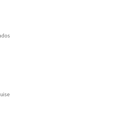
ados
uise