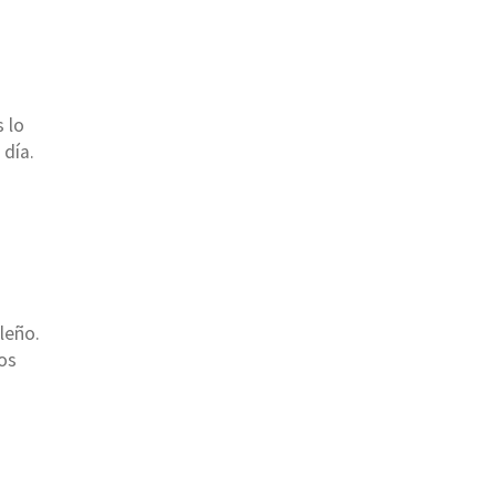
 lo
día.
leño.
ros