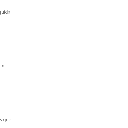
eguida
che
es que